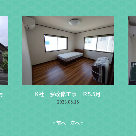
月
K社 寮改修工事 Ｒ5.5月
2023.05.15
« 前へ
次へ »